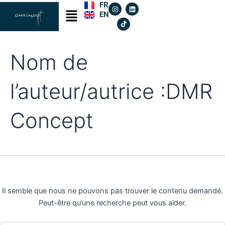
I
T
L
Rechercher :
FR
Aller
Menu
n
i
i
EN
s
k
n
au
t
t
k
a
o
e
contenu
g
k
d
r
i
a
n
Nom de
m
l’auteur/autrice :DMR
Concept
Il semble que nous ne pouvons pas trouver le contenu demandé.
Peut-être qu’une recherche peut vous aider.