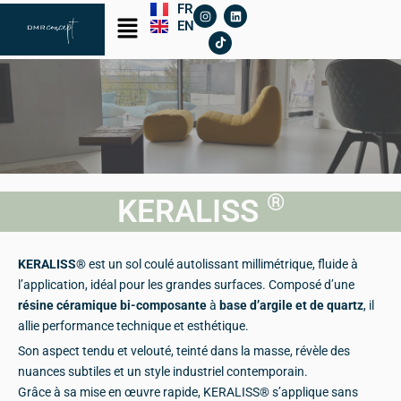
I
T
L
FR
Aller
Menu
n
i
i
EN
s
k
n
au
t
t
k
a
o
e
contenu
g
k
d
r
i
a
n
m
®
KERALISS
KERALISS®
est un sol coulé autolissant millimétrique, fluide à
l’application, idéal pour les grandes surfaces. Composé d’une
résine céramique bi-composante
à
base d’argile et de quartz
, il
allie performance technique et esthétique.
Son aspect tendu et velouté, teinté dans la masse, révèle des
nuances subtiles et un style industriel contemporain.
Grâce à sa mise en œuvre rapide, KERALISS® s’applique sans